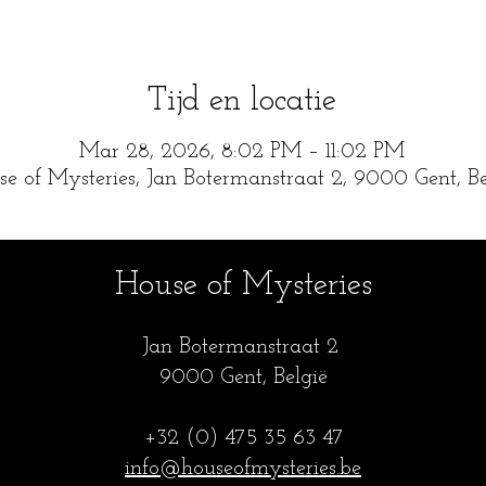
Tijd en locatie
Mar 28, 2026, 8:02 PM – 11:02 PM
e of Mysteries, Jan Botermanstraat 2, 9000 Gent, Be
House of Mysteries
Jan Botermanstraa
t 2
9000 Gent, België
+32 (0) 475 35
63 47
info@houseofmysteries.be