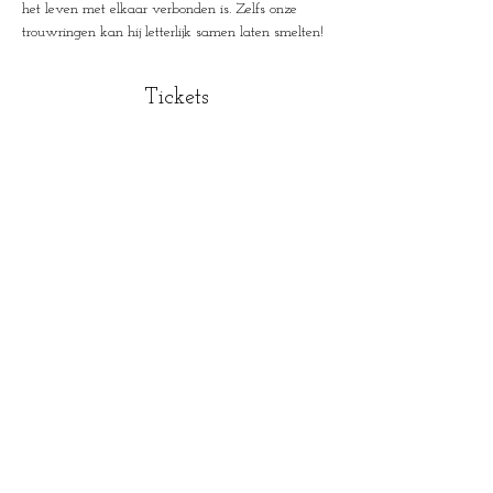
het leven met elkaar verbonden is. Zelfs onze 
trouwringen kan hij letterlijk samen laten smelten!
Tickets
Sale ended
Ticket type
The Late Night Connection
More info
Price
€15.00
+€0.38 ticket service fee