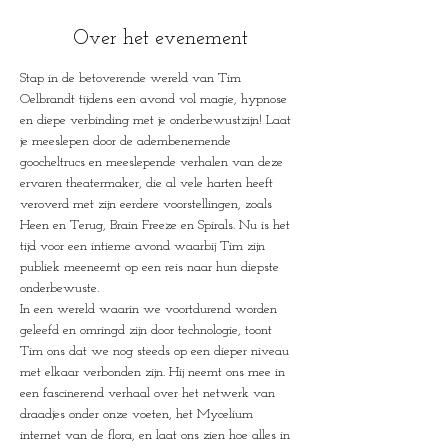
Over het evenement
Stap in de betoverende wereld van Tim 
Oelbrandt tijdens een avond vol magie, hypnose 
en diepe verbinding met je onderbewustzijn! Laat 
je meeslepen door de adembenemende 
goocheltrucs en meeslepende verhalen van deze 
ervaren theatermaker, die al vele harten heeft 
veroverd met zijn eerdere voorstellingen, zoals 
Heen en Terug, Brain Freeze en Spirals. Nu is het 
tijd voor een intieme avond waarbij Tim zijn 
publiek meeneemt op een reis naar hun diepste 
onderbewuste.

In een wereld waarin we voortdurend worden 
geleefd en omringd zijn door technologie, toont 
Tim ons dat we nog steeds op een dieper niveau 
met elkaar verbonden zijn. Hij neemt ons mee in 
een fascinerend verhaal over het netwerk van 
draadjes onder onze voeten, het Mycelium 
internet van de flora, en laat ons zien hoe alles in 