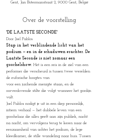
Gent, Jan Botermanstraat 2, 9000 Gent, België
Over de voorstelling
'DE LAATSTE SECONDE'
Door Joel Pablos
Stap in het verblindende licht van het 
podium — en in de schaduwen erachter. De 
Laatste Seconde is niet zomaar een 
goochelshow. 
Het is een reis in de ziel van een 
performer die verscheurd is tussen twee werelden: 
de euforische hoogtes van
voor een juichende menigte staan, en de 
oorverdovende stilte die volgt wanneer het gordijn 
valt.
Joel Pablos nodigt je uit in een diep persoonlijk, 
intiem verhaal — het dubbele leven van een 
goochelaar die alles geeft aan zijn publiek, nacht 
na nacht, om vervolgens terug te keren naar de 
eenzaamheid van achter het podium, de lege 
kleedkamer, de stille wandeling naar huis. Tussen 