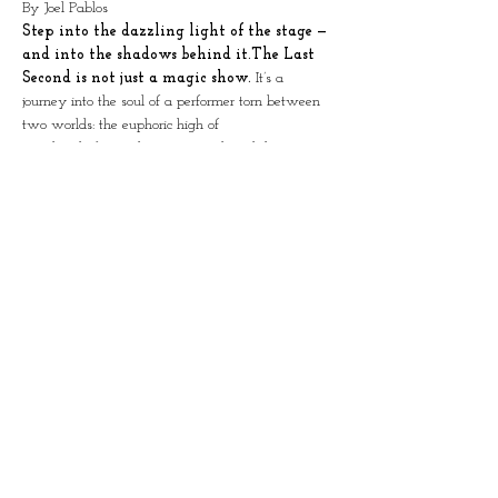
By Joel Pablos
Step into the dazzling light of the stage — 
and into the shadows behind it.The Last 
Second is not just a magic show. 
It’s a 
journey into the soul of a performer torn between 
two worlds: the euphoric high of
standing before a cheering crowd, and the 
deafening silence that follows when the curtain 
falls.
Joel Pablos invites you into a deeply personal, 
intimate story — the dual life of a magician who 
gives everything to his audience, night after 
night, only to return to the solitude of backstage, 
the empty dressing room, the quiet walk home. 
Between a life of creating beauty for others, and 
the quiet search for something he’s never found: a 
face he’s never seen, a love he can’t name.
This is not just a show. It’s an experience of raw 
vulnerability, poetic illusion, and a haunting 
journey through the heart of an artist.
Poetic. Raw. Honest. Magical. In the end, 