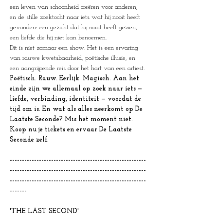
een leven van schoonheid creëren voor anderen, 
en de stille zoektocht naar iets wat hij nooit heeft 
gevonden: een gezicht dat hij nooit heeft gezien, 
een liefde die hij niet kan benoemen.
Dit is niet zomaar een show. Het is een ervaring 
van rauwe kwetsbaarheid, poëtische illusie, en 
een aangrijpende reis door het hart van een artiest.
Poëtisch. Rauw. Eerlijk. Magisch. Aan het 
einde zijn we allemaal op zoek naar iets — 
liefde, verbinding, identiteit — voordat de 
tijd om is. En wat als alles neerkomt op De 
Laatste Seconde? Mis het moment niet. 
Koop nu je tickets en ervaar De Laatste 
Seconde zelf.
--------------------------------------------------------
--------------------------------------------------------
--------------------------------------------------------
-------
'THE LAST SECOND'