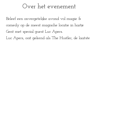
Over het evenement
Beleef een onvergetelijke avond vol magie & 
comedy op de meest magische locatie in hartje 
Gent met special guest Luc Apers.
Luc Apers, ooit gekend als The Hustler, de laatste 
jaren onafgebroken getoerd in buitenland, dit 
seizoen voor de eerste keer terug in Vlaanderen, 
en wel nergens anders dan in House of Mysteries, 
met een gloednieuwe creatie waarin hij toont hoe 
bedrog ons betovert.
House of Mysteries
Jan Botermanstraa
t 2
9000 Gent, België
+32 (0) 475 35
63 47