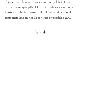
objecten een leven in voor een live publiek. In een 
authentieke spiegeltent kan het publiek deze oude 
kermistraditie herbeleven.Welkom op deze unieke 
tentoonstelling in het kader van erfgoeddag 2023.
Tickets
Verkoop geëindigd op
Soort ticket
Tentoonstelling ticket
Meer info
Prijs
€ 6,00
+€ 0,15 servicekosten ticket