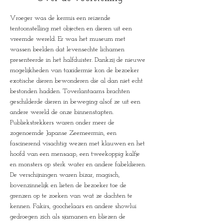
Vroeger was de kermis een reizende 
tentoonstelling met objecten en dieren uit een 
vreemde wereld. Er was het museum met 
wassen beelden dat levensechte lichamen 
presenteerde in het halfduister. Dankzij de nieuwe 
mogelijkheden van taxidermie kon de bezoeker 
exotische dieren bewonderen die al dan niet echt 
bestonden hadden. Toverlantaarns brachten 
geschilderde dieren in beweging alsof ze uit een 
andere wereld de onze binnenstapten. 
Publiekstrekkers waren onder meer de 
zogenoemde Japanse Zeemeermin, een 
fascinerend visachtig wezen met klauwen en het 
hoofd van een mensaap, een tweekoppig kalfje 
en monsters op sterk water en andere fabeldieren. 
De verschijningen waren bizar, magisch, 
bovenzinnelijk en lieten de bezoeker toe de 
grenzen op te zoeken van wat ze dachten te 
kennen. Fakirs, goochelaars en andere showlui 
gedroegen zich als sjamanen en bliezen de 