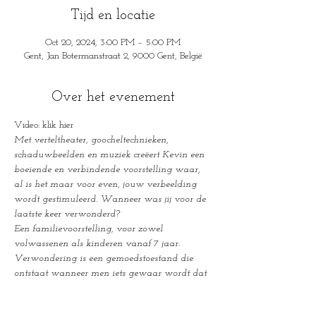
Tijd en locatie
Oct 20, 2024, 3:00 PM – 5:00 PM
Gent, Jan Botermanstraat 2, 9000 Gent, België
Over het evenement
Video: klik hier
Met verteltheater, goocheltechnieken, 
schaduwbeelden en muziek creëert Kevin een 
boeiende en verbindende voorstelling waar, 
al is het maar voor even, jouw verbeelding 
wordt gestimuleerd. Wanneer was jij voor de 
laatste keer verwonderd?
Een familievoorstelling, voor zowel 
volwassenen als kinderen vanaf 7 jaar.
Verwondering is een gemoedstoestand die 
ontstaat wanneer men iets gewaar wordt dat 
men niet of anders had verwacht. Soms lijken 
we verwonderd omdat we iets opmerken dat 