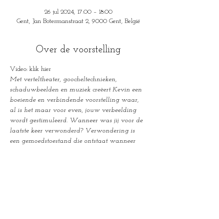
26 jul 2024, 17:00 – 18:00
Gent, Jan Botermanstraat 2, 9000 Gent, België
Over de voorstelling
Video: klik hier
Met verteltheater, goocheltechnieken, 
schaduwbeelden en muziek creëert Kevin een 
boeiende en verbindende voorstelling waar, 
al is het maar voor even, jouw verbeelding 
wordt gestimuleerd.
Wanneer was jij voor de 
laatste keer verwonderd?
Verwondering is 
een gemoedstoestand die ontstaat wanneer 
men iets gewaar wordt dat men niet of 
anders had verwacht. Soms lijken we 
verwonderd omdat we iets opmerken dat 
pertinent niet lijkt te kunnen, soms omdat we 
voor het eerst stilstaan bij dingen die we al 
heel vaak hebben gezien, zonder te hebben 
opgemerkt hoe bijzonder ze eigenlijk wel zijn. 