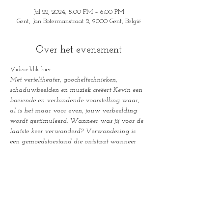
Jul 22, 2024, 5:00 PM – 6:00 PM
Gent, Jan Botermanstraat 2, 9000 Gent, België
Over het evenement
Video: klik hier
Met verteltheater, goocheltechnieken, 
schaduwbeelden en muziek creëert Kevin een 
boeiende en verbindende voorstelling waar, 
al is het maar voor even, jouw verbeelding 
wordt gestimuleerd.
Wanneer was jij voor de 
laatste keer verwonderd?
Verwondering is 
een gemoedstoestand die ontstaat wanneer 
men iets gewaar wordt dat men niet of 
anders had verwacht. Soms lijken we 
verwonderd omdat we iets opmerken dat 
pertinent niet lijkt te kunnen, soms omdat we 
voor het eerst stilstaan bij dingen die we al 
heel vaak hebben gezien, zonder te hebben 
opgemerkt hoe bijzonder ze eigenlijk wel zijn. 