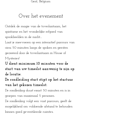
Gent, Belgium
Over het evenement
Ontdek de magie van de toverlantaarn, het 
spiritisme en het wonderlijke erfgoed van 
spookbeelden in de nacht...
Laat je meevoeren op een interactief parcours van 
circa 50 minuten langs de spoken en geesten 
gecreëerd door de toverlantaarn in House of 
Mysteries!
U dient minimum 10 minuten voor de 
start van uw timeslot aanwezig te zijn op 
de locatie.
De rondleiding start stipt op het startuur 
van het gekozen timeslot.
De rondleiding duurt exact 50 minuten en is in 
groepen van maximaal 5 personen.
De rondleiding volgt een vast parcours, geeft de 
mogelijkheid om voldoende afstand te behouden 
binnen goed geventileerde ruimtes.