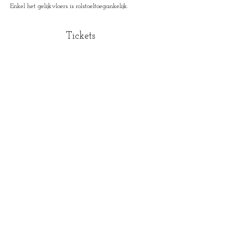
Enkel het gelijkvloers is rolstoeltoegankelijk.
Tickets
Uitverkocht
Soort ticket
Ticket
Prijs
€ 12,00
+€ 0,30 servicekosten ticket
Dit evenement is uitverkocht
House of Mysteries