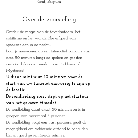
Gent, Belgium
Over de voorstelling
Ontdek de magie van de toverlantaarn, het 
spiritisme en het wonderlijke erfgoed van 
spookbeelden in de nacht...
Laat je meevoeren op een interactief parcours van 
circa 50 minuten langs de spoken en geesten 
gecreëerd door de toverlantaarn in House of 
Mysteries!
U dient minimum 10 minuten voor de 
start van uw timeslot aanwezig te zijn op 
de locatie.
De rondleiding start stipt op het startuur 
van het gekozen timeslot.
De rondleiding duurt exact 50 minuten en is in 
groepen van maximaal 5 personen.
De rondleiding volgt een vast parcours, geeft de 
mogelijkheid om voldoende afstand te behouden 
binnen goed geventileerde ruimtes.