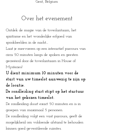
Gent, Belgium
Over het evenement
Ontdek de magie van de toverlantaarn, het 
spiritisme en het wonderlijke erfgoed van 
spookbeelden in de nacht...
Laat je meevoeren op een interactief parcours van 
circa 50 minuten langs de spoken en geesten 
gecreëerd door de toverlantaarn in House of 
Mysteries!
U dient minimum 10 minuten voor de 
start van uw timeslot aanwezig te zijn op 
de locatie.
De rondleiding start stipt op het startuur 
van het gekozen timeslot.
De rondleiding duurt exact 50 minuten en is in 
groepen van maximaal 5 personen.
De rondleiding volgt een vast parcours, geeft de 
mogelijkheid om voldoende afstand te behouden 
binnen goed geventileerde ruimtes.