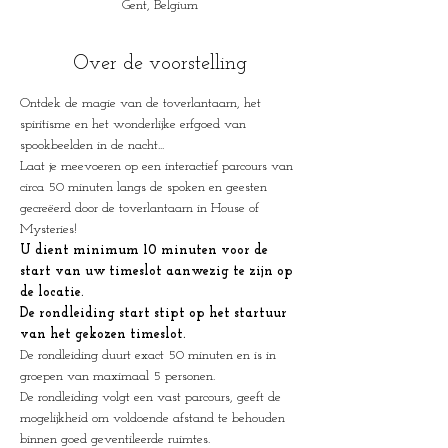
Gent, Belgium
Over de voorstelling
Ontdek de magie van de toverlantaarn, het 
spiritisme en het wonderlijke erfgoed van 
spookbeelden in de nacht...
Laat je meevoeren op een interactief parcours van 
circa 50 minuten langs de spoken en geesten 
gecreëerd door de toverlantaarn in House of 
Mysteries!
U dient minimum 10 minuten voor de 
start van uw timeslot aanwezig te zijn op 
de locatie.
De rondleiding start stipt op het startuur 
van het gekozen timeslot.
De rondleiding duurt exact 50 minuten en is in 
groepen van maximaal 5 personen.
De rondleiding volgt een vast parcours, geeft de 
mogelijkheid om voldoende afstand te behouden 
binnen goed geventileerde ruimtes.