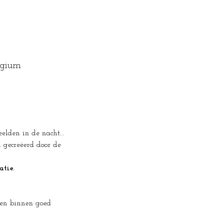
lgium
lden in de nacht...
gecreëerd door de 
tie.
den binnen goed 