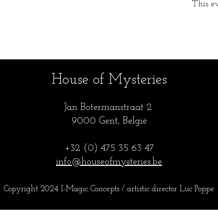
This ev
House of Mysteries
Jan Botermanstraa
t 2
9000 Gent, België
+32 (0) 475 35
63 47
info@houseofmysteries.be
Copyright 2024 I-Magic Concepts / artistic director Luc Popp
e