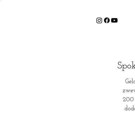
Spok
Gel
zwev
200 
dode