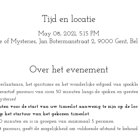
Tijd en locatie
May 08, 2021, 5:15 PM
e of Mysteries, Jan Botermanstraat 2, 9000 Gent, Be
Over het evenement
lantaarn, het spiritisme en het wonderlijke erfgoed van spookbee
eractief parcours van circa 50 minuten langs de spoken en geesten 
steries!
n voor de start van uw timeslot aanwezig te zijn op de loca
op het startuur van het gekozen timeslot.
50 minuten en is in groepen van maximaal 5 personen.
t parcours, geeft de mogelijkheid om voldoende afstand te behou