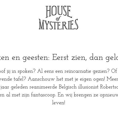
en en geesten: Eerst zien, dan ge
oof jij in spoken? Al eens een reïncarnatie gezien? Of
ende tafel? Aanschouw het met je eigen ogen! Mee
jaar geleden reanimeerde Belgisch illusionist Roberts
n al met zijn fantascoop. En wij brengen ze opnieuw
leven!