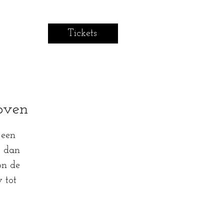
Tickets
loven
 een
r dan
on de
 tot