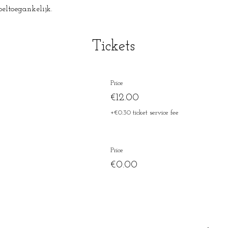
toeltoegankelijk.
Tickets
Price
€12.00
+€0.30 ticket service fee
Price
€0.00