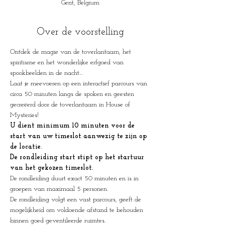
Gent, Belgium
Over de voorstelling
Ontdek de magie van de toverlantaarn, het 
spiritisme en het wonderlijke erfgoed van 
spookbeelden in de nacht...
Laat je meevoeren op een interactief parcours van 
circa 50 minuten langs de spoken en geesten 
gecreëerd door de toverlantaarn in House of 
Mysteries!
U dient minimum 10 minuten voor de 
start van uw timeslot aanwezig te zijn op 
de locatie.
De rondleiding start stipt op het startuur 
van het gekozen timeslot.
De rondleiding duurt exact 50 minuten en is in 
groepen van maximaal 5 personen.
De rondleiding volgt een vast parcours, geeft de 
mogelijkheid om voldoende afstand te behouden 
binnen goed geventileerde ruimtes.