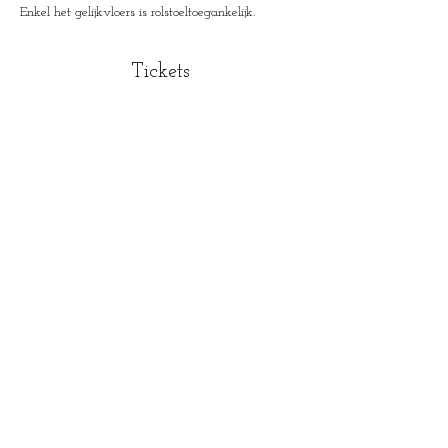
Enkel het gelijkvloers is rolstoeltoegankelijk.
Tickets
Uitverkocht
Soort ticket
Ticket
Prijs
€ 12,00
+€ 0,30 servicekosten ticket
Dit evenement is uitverkocht
House of Mysteries