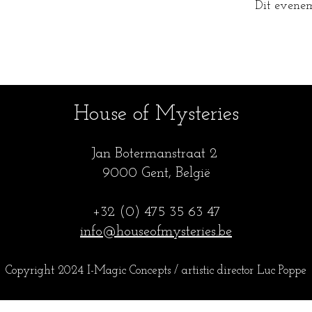
Dit evenem
House of Mysteries
Jan Botermanstraa
t 2
9000 Gent, België
+32 (0) 475 35
63 47
info@houseofmysteries.be
Copyright 2024 I-Magic Concepts / artistic director Luc Popp
e