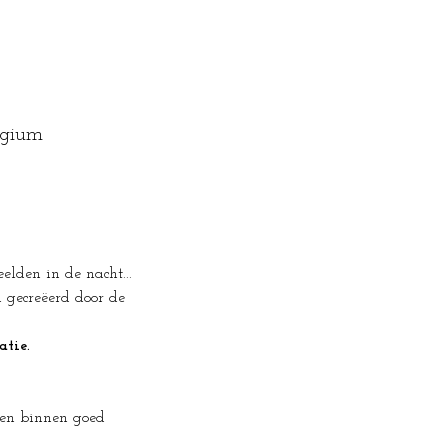
lgium
lden in de nacht...
gecreëerd door de 
tie.
den binnen goed 