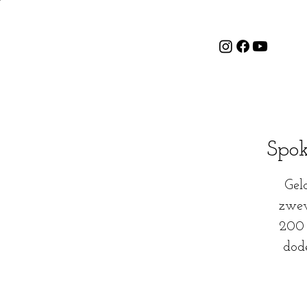
Spok
Gel
zwev
200 
dode