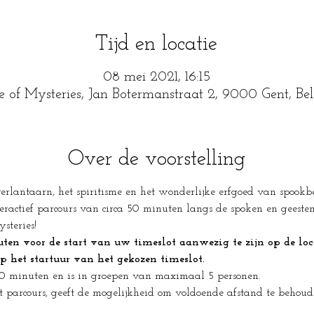
Tijd en locatie
08 mei 2021, 16:15
e of Mysteries, Jan Botermanstraat 2, 9000 Gent, Be
Over de voorstelling
lantaarn, het spiritisme en het wonderlijke erfgoed van spookbee
eractief parcours van circa 50 minuten langs de spoken en geesten 
steries!
n voor de start van uw timeslot aanwezig te zijn op de loca
op het startuur van het gekozen timeslot.
50 minuten en is in groepen van maximaal 5 personen.
t parcours, geeft de mogelijkheid om voldoende afstand te behou