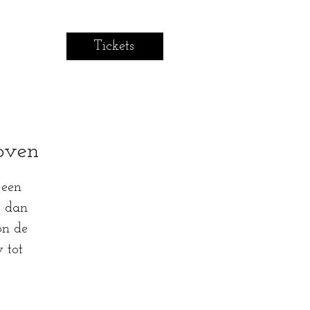
Tickets
loven
 een
r dan
on de
 tot