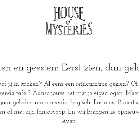
en en geesten: Eerst zien, dan ge
oof jij in spoken? Al eens een reïncarnatie gezien? Of
ende tafel? Aanschouw het met je eigen ogen! Mee
jaar geleden reanimeerde Belgisch illusionist Roberts
n al met zijn fantascoop. En wij brengen ze opnieuw
leven!