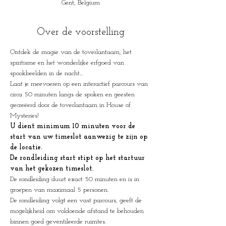
Gent, Belgium
Over de voorstelling
Ontdek de magie van de toverlantaarn, het 
spiritisme en het wonderlijke erfgoed van 
spookbeelden in de nacht...
Laat je meevoeren op een interactief parcours van 
circa 50 minuten langs de spoken en geesten 
gecreëerd door de toverlantaarn in House of 
Mysteries!
U dient minimum 10 minuten voor de 
start van uw timeslot aanwezig te zijn op 
de locatie.
De rondleiding start stipt op het startuur 
van het gekozen timeslot.
De rondleiding duurt exact 50 minuten en is in 
groepen van maximaal 5 personen.
De rondleiding volgt een vast parcours, geeft de 
mogelijkheid om voldoende afstand te behouden 
binnen goed geventileerde ruimtes.