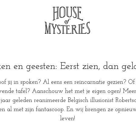
en en geesten: Eerst zien, dan ge
oof jij in spoken? Al eens een reïncarnatie gezien? Of
ende tafel? Aanschouw het met je eigen ogen! Mee
jaar geleden reanimeerde Belgisch illusionist Roberts
n al met zijn fantascoop. En wij brengen ze opnieuw
leven!