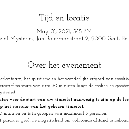
Tijd en locatie
May 01, 2021, 5:15 PM
e of Mysteries, Jan Botermanstraat 2, 9000 Gent, Be
Over het evenement
lantaarn, het spiritisme en het wonderlijke erfgoed van spookbee
eractief parcours van circa 50 minuten langs de spoken en geesten 
steries!
n voor de start van uw timeslot aanwezig te zijn op de loca
op het startuur van het gekozen timeslot.
50 minuten en is in groepen van maximaal 5 personen.
t parcours, geeft de mogelijkheid om voldoende afstand te behou