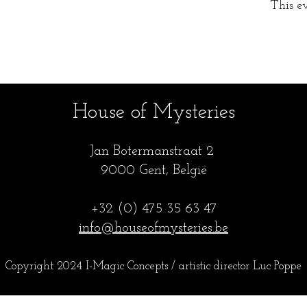
This ev
House of Mysteries
Jan Botermanstraa
t 2
9000 Gent, België
+32 (0) 475 35
63 47
info@houseofmysteries.be
Copyright 2024 I-Magic Concepts / artistic director Luc Popp
e