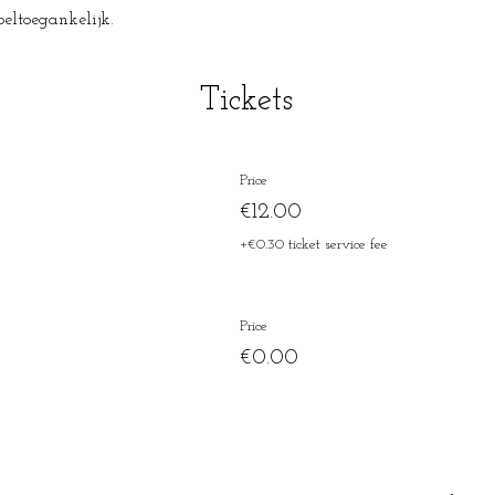
toeltoegankelijk.
Tickets
Price
€12.00
+€0.30 ticket service fee
Price
€0.00