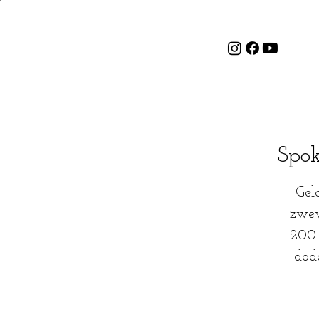
Spok
Gel
zwev
200 
dode