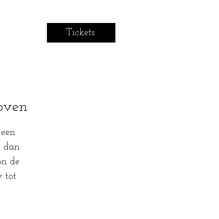
Tickets
loven
 een
r dan
on de
 tot