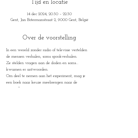
Tijd en locatie
14 dec 2024, 20:30 – 22:30
Gent, Jan Botermanstraat 2, 9000 Gent, België
Over de voorstelling
In een wereld zonder radio of televisie vertelden 
de mensen verhalen, soms spookverhalen.
Ze stelden vragen aan de doden en soms…
kwamen er antwoorden.
Om deel te nemen aan het experiment, mag je 
een boek naar keuze meebrengen naar de 
voorstelling.
In a world without radio or television people told 
stories, sometimes ghost stories.
They asked questions to the dead and 
sometimes...answers came.
To participate in the experiment, you can bring a 
book of your choice to the performance.