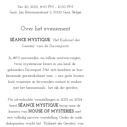
Dec 20, 2025, 8:30 PM – 10:30 PM
Gent, Jan Botermanstraat 2, 9000 Gent, België
Over het evenement
SÉANCE MYSTIQUE: 
“
Het Kabinet der 
Geesten“ van de Davenports.
In 1870 arriveerden, na talloze omzwervingen, 
twee mysterieuze broers in ons land: de 
gebroeders Davenport. Met zich brachten ze hun 
beroemde geestenkabinet mee — een grote houten 
kast waarmee ze beweerden contact te maken 
met het hiernamaals… het rijk der geesten.
Na uitverkochte voorstellingen in 2023 en 2024 
keert 
SÉANCE MYSTIQUE
 terug naar de 
kamers van 
HOUSE OF MYSTERIES
 met 
een volledig nieuwe voorstelling. Onder de oude 
dakspanten wacht het  “Kabinet der Geesten” van 