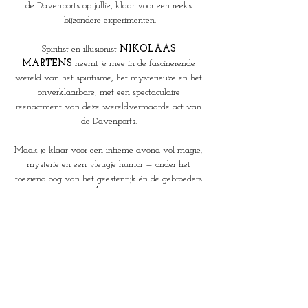
de Davenports op jullie, klaar voor een reeks 
bijzondere experimenten.
Spiritist en illusionist 
NIKOLAAS 
MARTENS
 neemt je mee in de fascinerende 
wereld van het spiritisme, het mysterieuze en het 
onverklaarbare, met een spectaculaire 
reenactment van deze wereldvermaarde act van 
de Davenports. 
Maak je klaar voor een intieme avond vol magie, 
mysterie en een vleugje humor — onder het 
toeziend oog van het geestenrijk én de gebroeders 
Davenport… in 
SÉANCE MYSTIQUE
.
Intieme en exclusieve voorstelling voor max. 25 
personen
Duurtijd: 90  minuten
Taal: Nederlands
Deuren open: 20u
Voorstelling start: 20u30