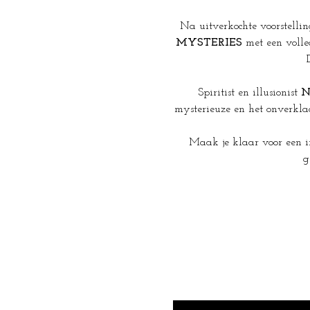
Na uitverkochte voorstelli
MYSTERIES
 met een voll
Spiritist en illusionist 
N
mysterieuze en het onverkla
Maak je klaar voor een i
g