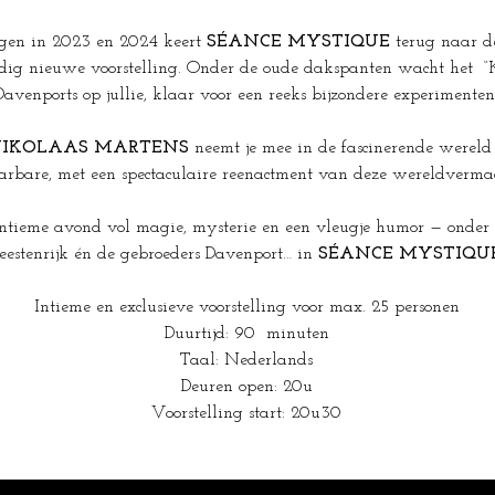
ngen in 2023 en 2024 keert 
SÉANCE MYSTIQUE
 terug naar d
edig nieuwe voorstelling. Onder de oude dakspanten wacht het  “
Davenports op jullie, klaar voor een reeks bijzondere experimenten
IKOLAAS MARTENS
 neemt je mee in de fascinerende wereld 
arbare, met een spectaculaire reenactment van deze wereldverma
ntieme avond vol magie, mysterie en een vleugje humor — onder 
eestenrijk én de gebroeders Davenport… in 
SÉANCE MYSTIQU
Intieme en exclusieve voorstelling voor max. 25 personen
Duurtijd: 90  minuten
Taal: Nederlands
Deuren open: 20u
Voorstelling start: 20u30