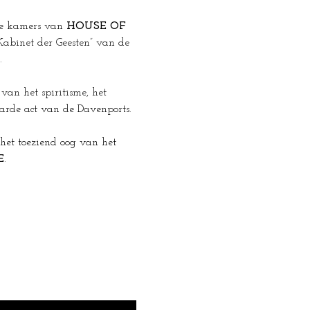
e kamers van 
HOUSE OF 
Kabinet der Geesten” van de 
.
van het spiritisme, het 
arde act van de Davenports. 
het toeziend oog van het 
E
.