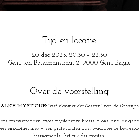
Tijd en locatie
20 dec 2025, 20:30 – 22:30
Gent, Jan Botermanstraat 2, 9000 Gent, België
Over de voorstelling
ÉANCE MYSTIQUE: 
“
Het Kabinet der Geesten“ van de Davenpor
lloze omzwervingen, twee mysterieuze broers in ons land: de gebr
eestenkabinet mee — een grote houten kast waarmee ze beweerde
hiernamaals… het rijk der geesten.