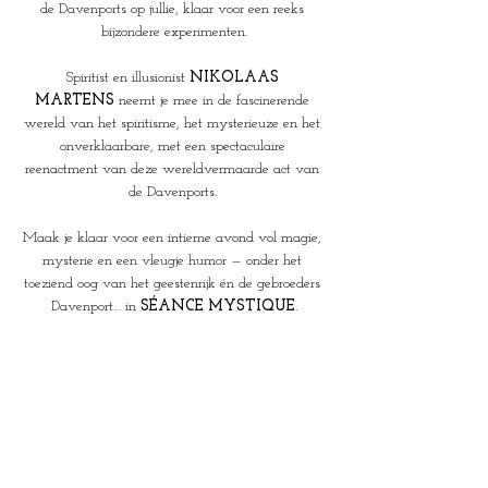
de Davenports op jullie, klaar voor een reeks 
bijzondere experimenten.
Spiritist en illusionist 
NIKOLAAS 
MARTENS
 neemt je mee in de fascinerende 
wereld van het spiritisme, het mysterieuze en het 
onverklaarbare, met een spectaculaire 
reenactment van deze wereldvermaarde act van 
de Davenports. 
Maak je klaar voor een intieme avond vol magie, 
mysterie en een vleugje humor — onder het 
toeziend oog van het geestenrijk én de gebroeders 
Davenport… in 
SÉANCE MYSTIQUE
.
Intieme en exclusieve voorstelling voor max. 25 
personen
Leeftijd: +12j
Duurtijd: 90  minuten
Taal: Nederlands
Deuren open: 20u