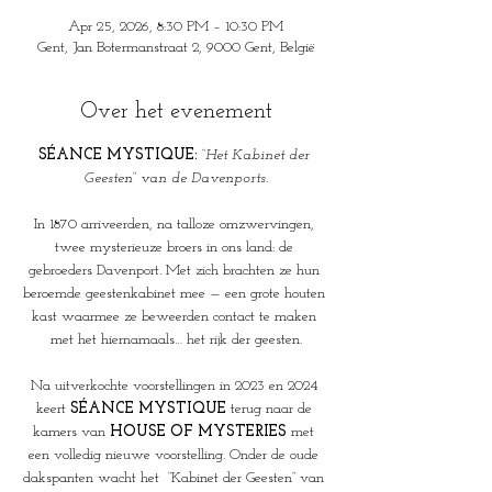
Apr 25, 2026, 8:30 PM – 10:30 PM
Gent, Jan Botermanstraat 2, 9000 Gent, België
Over het evenement
SÉANCE MYSTIQUE: 
“
Het Kabinet der 
Geesten“ van de Davenports.
In 1870 arriveerden, na talloze omzwervingen, 
twee mysterieuze broers in ons land: de 
gebroeders Davenport. Met zich brachten ze hun 
beroemde geestenkabinet mee — een grote houten 
kast waarmee ze beweerden contact te maken 
met het hiernamaals… het rijk der geesten.
Na uitverkochte voorstellingen in 2023 en 2024 
keert 
SÉANCE MYSTIQUE
 terug naar de 
kamers van 
HOUSE OF MYSTERIES
 met 
een volledig nieuwe voorstelling. Onder de oude 
dakspanten wacht het  “Kabinet der Geesten” van 