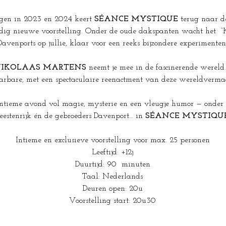
ngen in 2023 en 2024 keert 
SÉANCE MYSTIQUE
 terug naar d
edig nieuwe voorstelling. Onder de oude dakspanten wacht het  “
Davenports op jullie, klaar voor een reeks bijzondere experimenten
IKOLAAS MARTENS
 neemt je mee in de fascinerende wereld 
arbare, met een spectaculaire reenactment van deze wereldverma
ntieme avond vol magie, mysterie en een vleugje humor — onder 
eestenrijk én de gebroeders Davenport… in 
SÉANCE MYSTIQU
Intieme en exclusieve voorstelling voor max. 25 personen
Leeftijd: +12j
Duurtijd: 90  minuten
Taal: Nederlands
Deuren open: 20u
Voorstelling start: 20u30