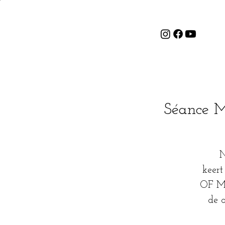
Séance M
N
keer
OF MY
de 