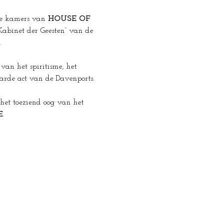
e kamers van 
HOUSE OF 
Kabinet der Geesten” van de 
.
van het spiritisme, het 
arde act van de Davenports. 
het toeziend oog van het 
E
.