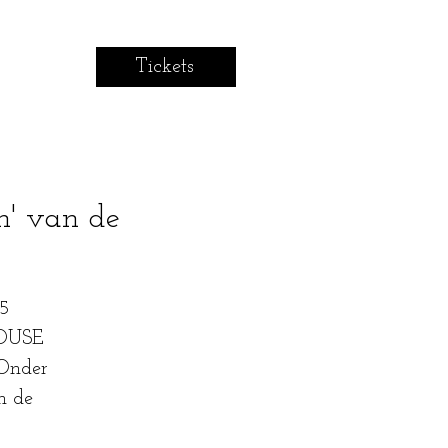
Tickets
n' van de
5
HOUSE
Onder
n de