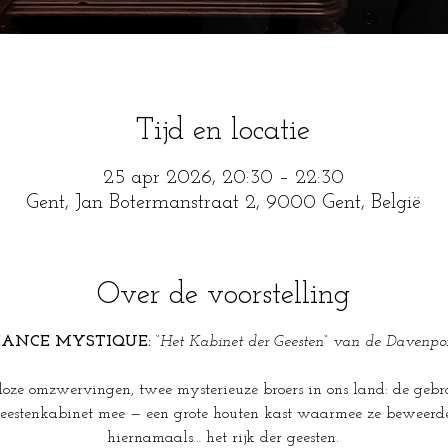
Tijd en locatie
25 apr 2026, 20:30 – 22:30
Gent, Jan Botermanstraat 2, 9000 Gent, België
Over de voorstelling
ÉANCE MYSTIQUE: 
“
Het Kabinet der Geesten“ van de Davenpor
lloze omzwervingen, twee mysterieuze broers in ons land: de gebr
eestenkabinet mee — een grote houten kast waarmee ze beweerde
hiernamaals… het rijk der geesten.