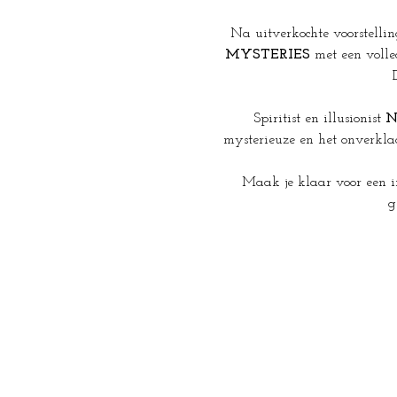
Na uitverkochte voorstelli
MYSTERIES
 met een voll
Spiritist en illusionist 
N
mysterieuze en het onverkla
Maak je klaar voor een i
g