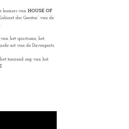
e kamers van 
HOUSE OF 
Kabinet der Geesten” van de 
.
van het spiritisme, het 
arde act van de Davenports. 
het toeziend oog van het 
E
.