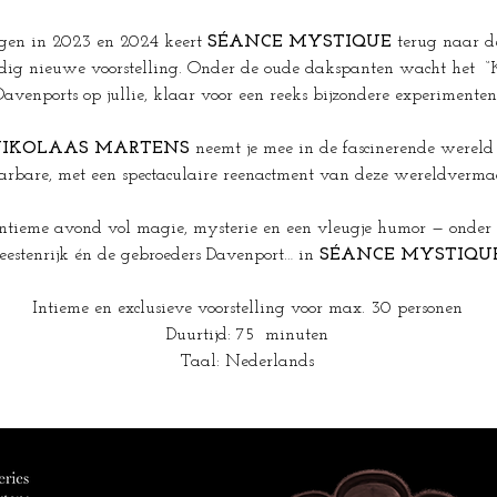
ngen in 2023 en 2024 keert 
SÉANCE MYSTIQUE
 terug naar d
edig nieuwe voorstelling. Onder de oude dakspanten wacht het  “
Davenports op jullie, klaar voor een reeks bijzondere experimenten
IKOLAAS MARTENS
 neemt je mee in de fascinerende wereld 
arbare, met een spectaculaire reenactment van deze wereldverma
ntieme avond vol magie, mysterie en een vleugje humor — onder 
eestenrijk én de gebroeders Davenport… in 
SÉANCE MYSTIQU
Intieme en exclusieve voorstelling voor max. 30 personen
Duurtijd: 75  minuten
Taal: Nederlands