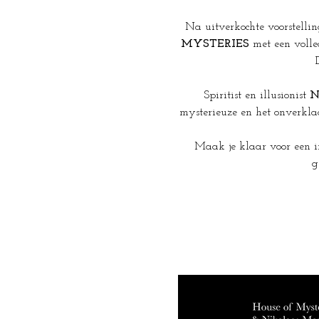
Na uitverkochte voorstelli
MYSTERIES
 met een voll
Spiritist en illusionist 
N
mysterieuze en het onverkla
Maak je klaar voor een i
g