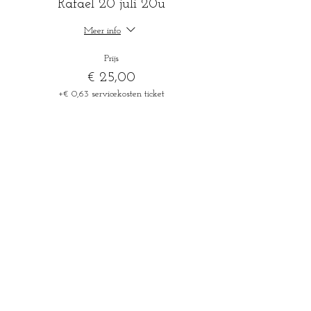
Rafael 20 juli 20u
Meer info
Prijs
€ 25,00
+€ 0,63 servicekosten ticket
Verkoop geëindigd op
Soort ticket
Rafael 20 juli 20u
Meer info
Prijs
€ 18,00
+€ 0,45 servicekosten ticket