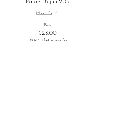
Rafael 18 juli 20u
More info
Price
€25.00
+€0.63 ticket service fee
Sale ended
Ticket type
Rafael 18 juli 20u
More info
Price
€18.00
+€0.45 ticket service fee