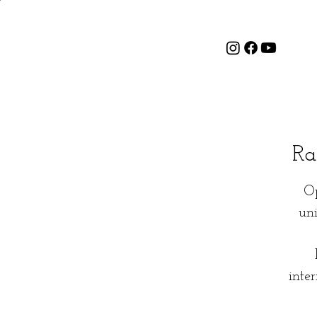
Ra
Op
un
inte