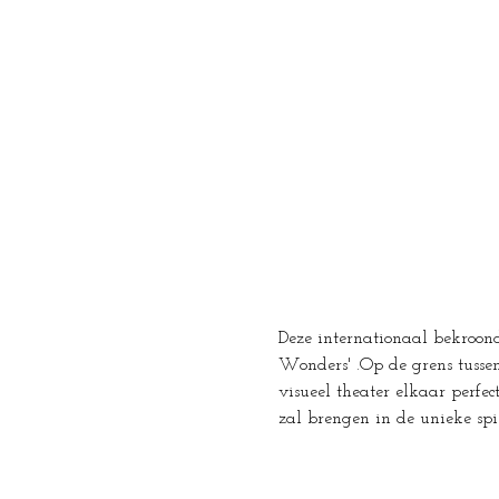
Deze internationaal bekroond
Wonders' .Op de grens tussen
visueel theater elkaar perfe
zal brengen in de unieke spi