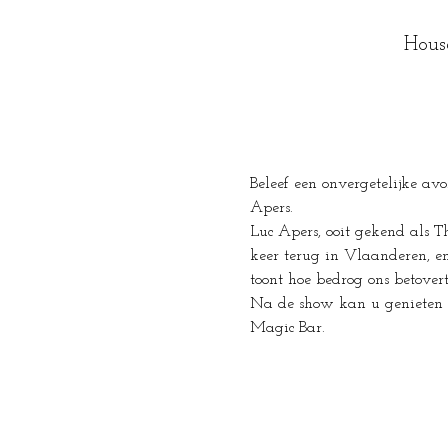
Hous
Beleef een onvergetelijke av
Apers.
Luc Apers, ooit gekend als Th
keer terug in Vlaanderen, e
toont hoe bedrog ons betovert
Na de show kan u genieten v
Magic Bar.