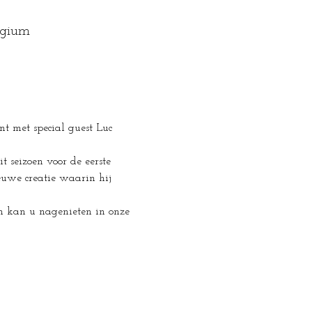
lgium
t met special guest Luc 
t seizoen voor de eerste 
euwe creatie waarin hij 
n kan u nagenieten in onze 