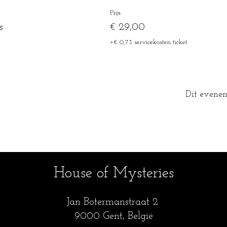
Prijs
s
€ 29,00
+€ 0,73 servicekosten ticket
Dit evenem
House of Mysteries
Jan Botermanstraa
t 2
9000 Gent, België