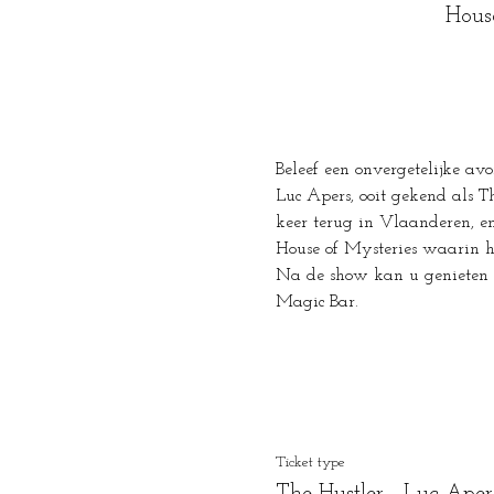
Hous
Beleef een onvergetelijke avo
Luc Apers, ooit gekend als Th
keer terug in Vlaanderen, e
House of Mysteries waarin hi
Na de show kan u genieten v
Magic Bar.
Ticket type