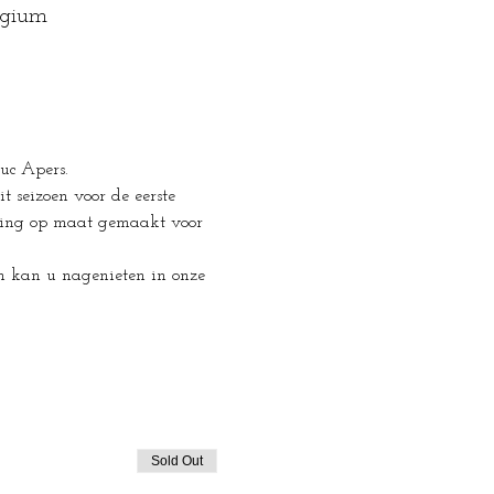
lgium
Luc Apers.
t seizoen voor de eerste 
lling op maat gemaakt voor 
n kan u nagenieten in onze 
Sold Out