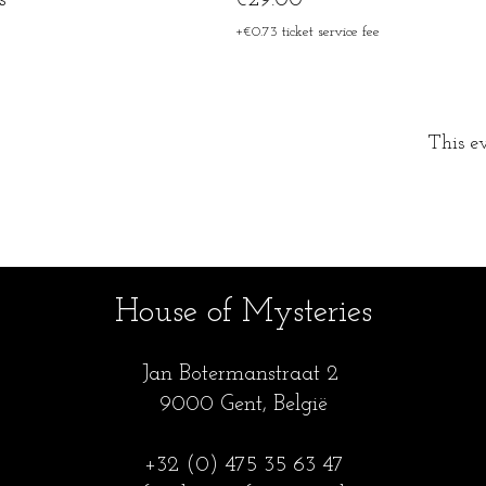
s
€29.00
+€0.73 ticket service fee
This ev
House of Mysteries
Jan Botermanstraa
t 2
9000 Gent, België
+32 (0) 475 35
63 47