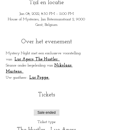
Tijd en locatie
Jan 08, 2022, 8:30 PM – 11:00 PM
House of Mysteries, Jan Botermanstraat 2, 9000
Gent, Belgium
Over het evenement
Mystery Night met een exclusieve voorstelling 
van  
Luc Apers, The Hustler. 
Séance onder begeleiding van 
Nikolaas 
Martens. 
Uw gastheer : 
Luc Poppe.
Tickets
Sale ended
Ticket type