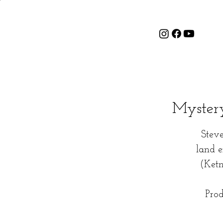
Mystery
Steve
land e
(Ketn
Pro