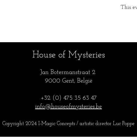
This ev
House of Mysteries
Jan Botermanstraa
t 2
9000 Gent, België
+32 (0) 475 35
63 47
info@houseofmysteries.be
Copyright 2024 I-Magic Concepts / artistic director Luc Popp
e