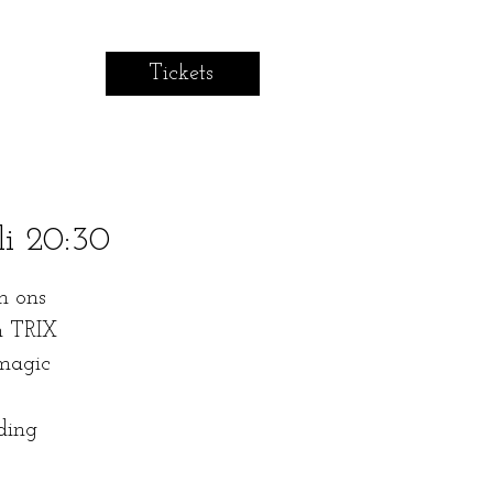
Tickets
li 20:30
n ons
en TRIX
 magic
ding