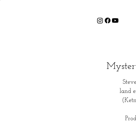
Myster
Steve
land e
(Ketn
Pro