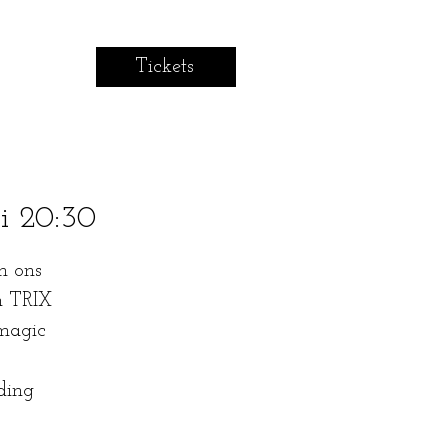
Tickets
i 20:30
n ons
en TRIX
 magic
ding