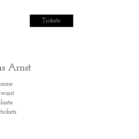
Tickets
as Arnst
tieme
l want
laste
ickets