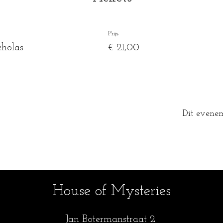
Prijs
holas
€ 21,00
Dit evenem
House of Mysteries
Jan Botermanstraa
t 2