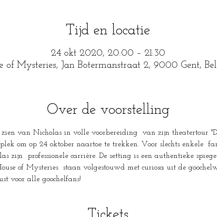
Tijd en locatie
24 okt 2020, 20:00 – 21:30
e of Mysteries, Jan Botermanstraat 2, 9000 Gent, Be
Over de voorstelling
 zien van Nicholas in volle voorbereiding  van zijn theatertour "D
 plek om op 24 oktober naartoe te trekken. Voor slechts enkele  fa
s zijn  professionele carrière. De setting is een authentieke spiege
House of Mysteries  staan volgestouwd met curiosa uit de goochel
ust voor alle goochelfans!
Tickets