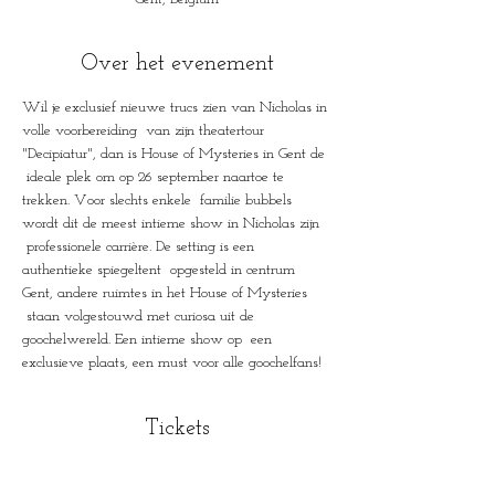
Over het evenement
Wil je exclusief nieuwe trucs zien van Nicholas in 
volle voorbereiding  van zijn theatertour 
"Decipiatur", dan is House of Mysteries in Gent de 
 ideale plek om op 26 september naartoe te 
trekken. Voor slechts enkele  familie bubbels 
wordt dit de meest intieme show in Nicholas zijn 
 professionele carrière. De setting is een 
authentieke spiegeltent  opgesteld in centrum 
Gent, andere ruimtes in het House of Mysteries 
 staan volgestouwd met curiosa uit de 
goochelwereld. Een intieme show op  een 
exclusieve plaats, een must voor alle goochelfans!
Tickets