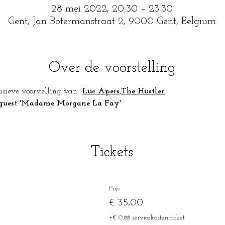
28 mei 2022, 20:30 – 23:30
Gent, Jan Botermanstraat 2, 9000 Gent, Belgium
Over de voorstelling
sieve voorstelling van  
Luc Apers,The Hustler
.
l guest 'Madame Morgane La Fay'
Tickets
Prijs
€ 35,00
+€ 0,88 servicekosten ticket