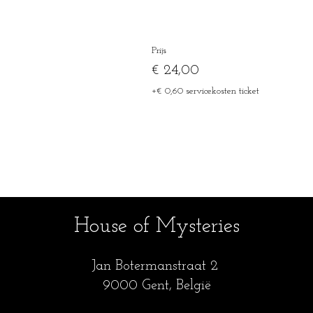
Prijs
€ 24,00
+€ 0,60 servicekosten ticket
House of Mysteries
Jan Botermanstraa
t 2
9000 Gent, België