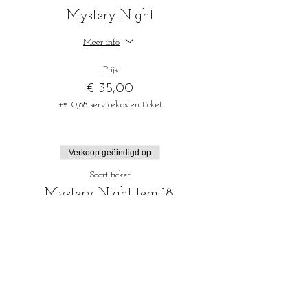
Mystery Night
Meer info
Prijs
€ 35,00
+€ 0,88 servicekosten ticket
Verkoop geëindigd op
Soort ticket
Mystery Night tem 18j
Meer info
Prijs
€ 24,00
+€ 0,60 servicekosten ticket