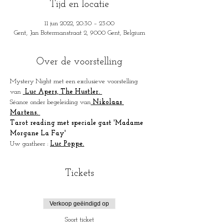
Tijd en locatie
11 jun 2022, 20:30 – 23:00
Gent, Jan Botermanstraat 2, 9000 Gent, Belgium
Over de voorstelling
Mystery Night met een exclusieve voorstelling 
van 
 Luc Apers, The Hustler. 
Séance onder begeleiding van
 Nikolaas 
Martens. 
Tarot reading met speciale gast 'Madame 
Morgane La Fay'
Uw gastheer : 
Luc Poppe.
Tickets
Verkoop geëindigd op
Soort ticket