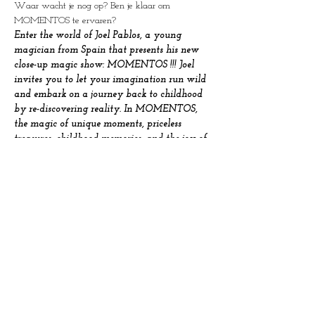
Waar wacht je nog op? Ben je klaar om 
MOMENTOS te ervaren?
Enter the world of Joel Pablos, a young 
magician from Spain that presents his new 
close-up magic show: MOMENTOS !!!
Joel 
invites you to let your imagination run wild 
and embark on a journey back to childhood 
by re-discovering reality.
In MOMENTOS, 
the magic of unique moments, priceless 
treasures, childhood memories, and the joy of 
sharing make the foundation of this 
extraordinary experience.
Forget about your 
morning routine or tomorrow's plans, and 
get ready to enjoy with your family and 
friends of a captivating journey of beauty, 
poetry, and storytelling from the heart of 
Spain with MOMENTOS.
Joel Pablos brings 
an unforgettable 50-minute journey for very 
limited groups of impossible close-up magic 
and unique moments.
What are you waiting 
for?? Are you ready to experience 