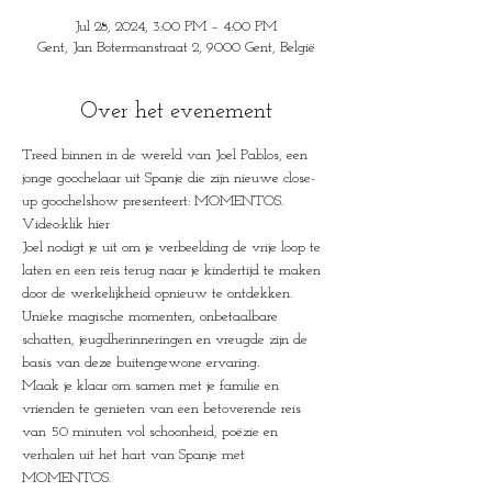
Jul 28, 2024, 3:00 PM – 4:00 PM
Gent, Jan Botermanstraat 2, 9000 Gent, België
Over het evenement
Treed binnen in de wereld van Joel Pablos, een 
jonge goochelaar uit Spanje die zijn nieuwe close-
up goochelshow presenteert: MOMENTOS.
Video:klik hier
Joel nodigt je uit om je verbeelding de vrije loop te 
laten en een reis terug naar je kindertijd te maken 
door de werkelijkheid opnieuw te ontdekken.
Unieke magische momenten, onbetaalbare 
schatten, jeugdherinneringen en vreugde zijn de 
basis van deze buitengewone ervaring.
Maak je klaar om samen met je familie en 
vrienden te genieten van een betoverende reis 
van 50 minuten vol schoonheid, poëzie en 
verhalen uit het hart van Spanje met 
MOMENTOS.