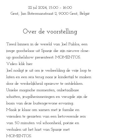
22 jul 2024, 15:00 – 16:00
Gent, Jan Botermanstraat 2, 9000 Gent, België
Over de voorstelling
Treed binnen in de wereld van Joel Pablos, een 
jonge goochelaar uit Spanje die zijn nieuwe close-
up goochelshow presenteert: MOMENTOS.
Video: klik hier
Joel nodigt je uit om je verbeelding de vrije loop te 
laten en een reis terug naar je kindertijd te maken 
door de werkelijkheid opnieuw te ontdekken.
Unieke magische momenten, onbetaalbare 
schatten, jeugdherinneringen en vreugde zijn de 
basis van deze buitengewone ervaring.
Maak je klaar om samen met je familie en 
vrienden te genieten van een betoverende reis 
van 50 minuten vol schoonheid, poëzie en 
verhalen uit het hart van Spanje met 
MOMENTOS.