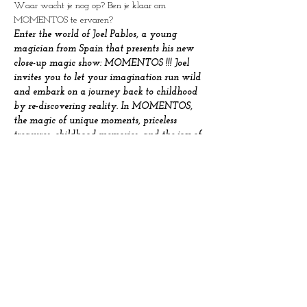
Waar wacht je nog op? Ben je klaar om 
MOMENTOS te ervaren?
Enter the world of Joel Pablos, a young 
magician from Spain that presents his new 
close-up magic show: MOMENTOS !!!
Joel 
invites you to let your imagination run wild 
and embark on a journey back to childhood 
by re-discovering reality.
In MOMENTOS, 
the magic of unique moments, priceless 
treasures, childhood memories, and the joy of 
sharing make the foundation of this 
extraordinary experience.
Forget about your 
morning routine or tomorrow's plans, and 
get ready to enjoy with your family and 
friends of a captivating journey of beauty, 
poetry, and storytelling from the heart of 
Spain with MOMENTOS.
Joel Pablos brings 
an unforgettable 50-minute journey for very 
limited groups of impossible close-up magic 
and unique moments.
What are you waiting 
for?? Are you ready to experience 