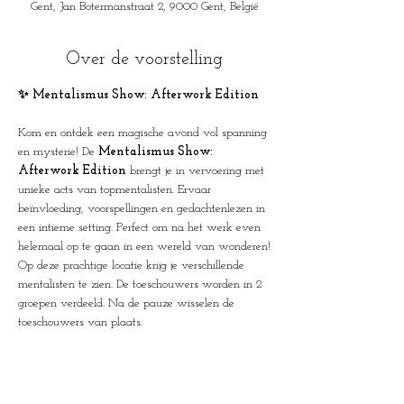
Gent, Jan Botermanstraat 2, 9000 Gent, België
Over de voorstelling
✨ Mentalismus Show: Afterwork Edition 
Kom en ontdek een magische avond vol spanning 
en mysterie! De 
Mentalismus Show: 
Afterwork Edition
 brengt je in vervoering met 
unieke acts van topmentalisten. Ervaar 
beïnvloeding, voorspellingen en gedachtenlezen in 
een intieme setting. Perfect om na het werk even 
helemaal op te gaan in een wereld van wonderen!
Op deze prachtige locatie krijg je verschillende 
mentalisten te zien. De toeschouwers worden in 2 
groepen verdeeld. Na de pauze wisselen de 
toeschouwers van plaats.
🕒 Deuren open om 19u15 | Start om 20u
Een avond vol intrige en verbeelding wacht op 
jou. Laat je verrassen door de meesterlijke kunsten 