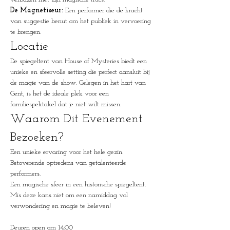
De Magnetiseur:
 Een performer die de kracht 
van suggestie benut om het publiek in vervoering 
te brengen.
Locatie
De spiegeltent van House of Mysteries biedt een 
unieke en sfeervolle setting die perfect aansluit bij 
de magie van de show. Gelegen in het hart van 
Gent, is het de ideale plek voor een 
familiespektakel dat je niet wilt missen.
Waarom Dit Evenement 
Bezoeken?
Een unieke ervaring voor het hele gezin.
Betoverende optredens van getalenteerde 
performers.
Een magische sfeer in een historische spiegeltent.
Mis deze kans niet om een namiddag vol 
verwondering en magie te beleven!
Deuren open om 14:00