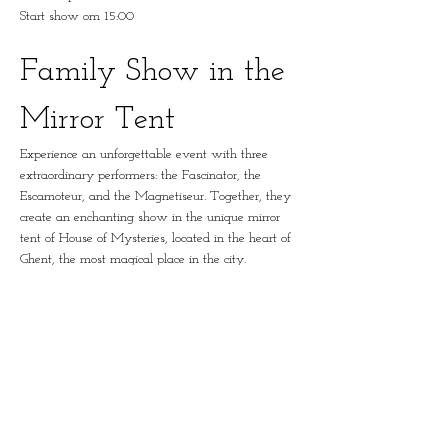
Start show om 15:00
Family Show in the 
Mirror Tent
Experience an unforgettable event with three 
extraordinary performers: the Fascinator, the 
Escamoteur, and the Magnetiseur. Together, they 
create an enchanting show in the unique mirror 
tent of House of Mysteries, located in the heart of 
Ghent, the most magical place in the city.
The Performers
The Fascinator:
 A master in captivating the 
audience by appealing to the senses.
The Escamoteur:
 An illusionist who will amaze 
you with his magical tricks.
The Magnetiseur:
 A performer who harnesses 
the power of suggestion to enthrall the audience.