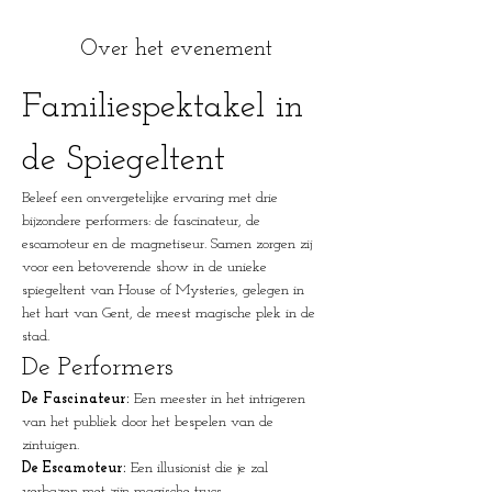
Over het evenement
Familiespektakel in 
de Spiegeltent
Beleef een onvergetelijke ervaring met drie 
bijzondere performers: de fascinateur, de 
escamoteur en de magnetiseur. Samen zorgen zij 
voor een betoverende show in de unieke 
spiegeltent van House of Mysteries, gelegen in 
het hart van Gent, de meest magische plek in de 
stad.
De Performers
De Fascinateur:
 Een meester in het intrigeren 
van het publiek door het bespelen van de 
zintuigen.
De Escamoteur:
 Een illusionist die je zal 
verbazen met zijn magische trucs.