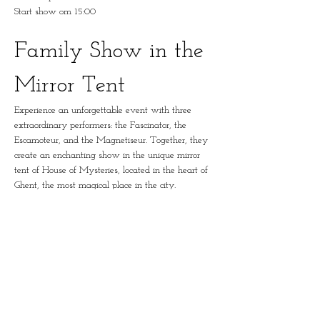
Start show om 15:00
Family Show in the 
Mirror Tent
Experience an unforgettable event with three 
extraordinary performers: the Fascinator, the 
Escamoteur, and the Magnetiseur. Together, they 
create an enchanting show in the unique mirror 
tent of House of Mysteries, located in the heart of 
Ghent, the most magical place in the city.
The Performers
The Fascinator:
 A master in captivating the 
audience by appealing to the senses.
The Escamoteur:
 An illusionist who will amaze 
you with his magical tricks.
The Magnetiseur:
 A performer who harnesses 
the power of suggestion to enthrall the audience.