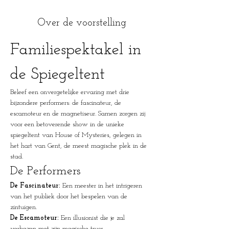
Over de voorstelling
Familiespektakel in 
de Spiegeltent
Beleef een onvergetelijke ervaring met drie 
bijzondere performers: de fascinateur, de 
escamoteur en de magnetiseur. Samen zorgen zij 
voor een betoverende show in de unieke 
spiegeltent van House of Mysteries, gelegen in 
het hart van Gent, de meest magische plek in de 
stad.
De Performers
De Fascinateur:
 Een meester in het intrigeren 
van het publiek door het bespelen van de 
zintuigen.
De Escamoteur:
 Een illusionist die je zal 
verbazen met zijn magische trucs.