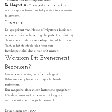
De Magnetiseur:
 Een performer die de kracht 
van suggestie benut om het publiek in vervoering 
te brengen.
Locatie
De spiegeltent van House of Mysteries biedt een 
unieke en sfeervolle setting die perfect aansluit bij 
de magie van de show. Gelegen in het hart van 
Gent, is het de ideale plek voor een 
familiespektakel dat je niet wilt missen.
Waarom Dit Evenement 
Bezoeken?
Een unieke ervaring voor het hele gezin.
Betoverende optredens van getalenteerde 
performers.
Een magische sfeer in een historische spiegeltent.
Mis deze kans niet om een namiddag vol 
verwondering en magie te beleven!
Deuren open om 14:00