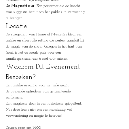
De Magnetiseur:
 Een performer die de kracht 
van suggestie benut om het publiek in vervoering 
te brengen.
Locatie
De spiegeltent van House of Mysteries biedt een 
unieke en sfeervolle setting die perfect aansluit bij 
de magie van de show. Gelegen in het hart van 
Gent, is het de ideale plek voor een 
familiespektakel dat je niet wilt missen.
Waarom Dit Evenement 
Bezoeken?
Een unieke ervaring voor het hele gezin.
Betoverende optredens van getalenteerde 
performers.
Een magische sfeer in een historische spiegeltent.
Mis deze kans niet om een namiddag vol 
verwondering en magie te beleven!
Deuren open om 14:00