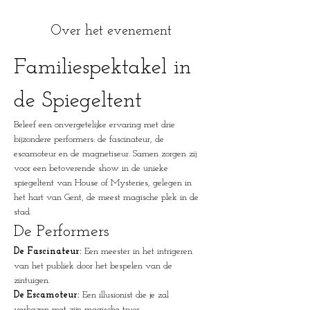
Over het evenement
Familiespektakel in 
de Spiegeltent
Beleef een onvergetelijke ervaring met drie 
bijzondere performers: de fascinateur, de 
escamoteur en de magnetiseur. Samen zorgen zij 
voor een betoverende show in de unieke 
spiegeltent van House of Mysteries, gelegen in 
het hart van Gent, de meest magische plek in de 
stad.
De Performers
De Fascinateur:
 Een meester in het intrigeren 
van het publiek door het bespelen van de 
zintuigen.
De Escamoteur:
 Een illusionist die je zal 
verbazen met zijn magische trucs.