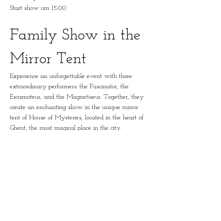
Start show om 15:00
Family Show in the 
Mirror Tent
Experience an unforgettable event with three 
extraordinary performers: the Fascinator, the 
Escamoteur, and the Magnetiseur. Together, they 
create an enchanting show in the unique mirror 
tent of House of Mysteries, located in the heart of 
Ghent, the most magical place in the city.
The Performers
The Fascinator:
 A master in captivating the 
audience by appealing to the senses.
The Escamoteur:
 An illusionist who will amaze 
you with his magical tricks.
The Magnetiseur:
 A performer who harnesses 
the power of suggestion to enthrall the audience.