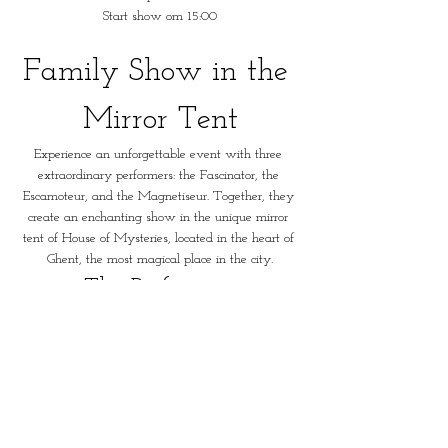
Start show om 15:00
Family Show in the 
Mirror Tent
Experience an unforgettable event with three 
extraordinary performers: the Fascinator, the 
Escamoteur, and the Magnetiseur. Together, they 
create an enchanting show in the unique mirror 
tent of House of Mysteries, located in the heart of 
Ghent, the most magical place in the city.
The Performers
The Fascinator:
 A master in captivating the 
audience by appealing to the senses.
The Escamoteur:
 An illusionist who will amaze 
you with his magical tricks.
The Magnetiseur:
 A performer who harnesses 
the power of suggestion to enthrall the audience.