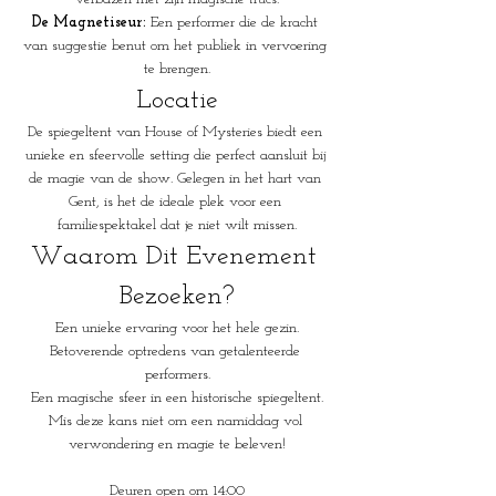
De Magnetiseur:
 Een performer die de kracht 
van suggestie benut om het publiek in vervoering 
te brengen.
Locatie
De spiegeltent van House of Mysteries biedt een 
unieke en sfeervolle setting die perfect aansluit bij 
de magie van de show. Gelegen in het hart van 
Gent, is het de ideale plek voor een 
familiespektakel dat je niet wilt missen.
Waarom Dit Evenement 
Bezoeken?
Een unieke ervaring voor het hele gezin.
Betoverende optredens van getalenteerde 
performers.
Een magische sfeer in een historische spiegeltent.
Mis deze kans niet om een namiddag vol 
verwondering en magie te beleven!
Deuren open om 14:00