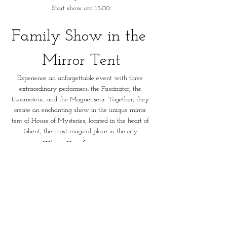
Start show om 15:00
Family Show in the 
Mirror Tent
Experience an unforgettable event with three 
extraordinary performers: the Fascinator, the 
Escamoteur, and the Magnetiseur. Together, they 
create an enchanting show in the unique mirror 
tent of House of Mysteries, located in the heart of 
Ghent, the most magical place in the city.
The Performers
The Fascinator:
 A master in captivating the 
audience by appealing to the senses.
The Escamoteur:
 An illusionist who will amaze 
you with his magical tricks.
The Magnetiseur:
 A performer who harnesses 
the power of suggestion to enthrall the audience.