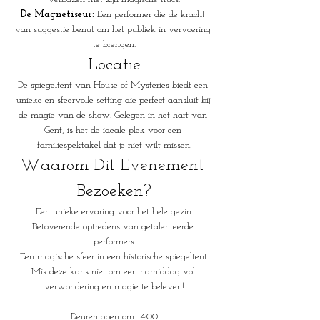
De Magnetiseur:
 Een performer die de kracht 
van suggestie benut om het publiek in vervoering 
te brengen.
Locatie
De spiegeltent van House of Mysteries biedt een 
unieke en sfeervolle setting die perfect aansluit bij 
de magie van de show. Gelegen in het hart van 
Gent, is het de ideale plek voor een 
familiespektakel dat je niet wilt missen.
Waarom Dit Evenement 
Bezoeken?
Een unieke ervaring voor het hele gezin.
Betoverende optredens van getalenteerde 
performers.
Een magische sfeer in een historische spiegeltent.
Mis deze kans niet om een namiddag vol 
verwondering en magie te beleven!
Deuren open om 14:00