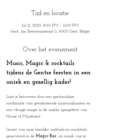
Tijd en locatie
Jul 21, 2025, 8:30 PM – 11:00 PM
Gent, Jan Botermanstraat 2, 9000 Gent, België
Over het evenement
Music, Magic & cocktails 
tijdens de Gentse feesten in een 
uniek en gezellig kader!
Laat je betoveren door een spectaculaire 
combinatie van getalenteerde jazzmuzikanten en 
een vleugje magie in de unieke spiegeltent van 
House of Mysteries!
Geniet van onze heerlijke cocktails en mocktails 
geserveerd in de 
Magic Bar
, en maak van je 