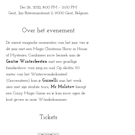
Dec 26, 2022, 8:00 PM – 11:00 PM
Gent, Jan Botermanstraat 2, 9000 Gent, Belgium
Over het evenement
De meest magische momenten van het jaar vier je 
dit jaar met een Magic Christmas Show in House 
of Mysteries. Combineer jouw bezoek aan de 
Gentse Winterfeesten
 met een gezellige 
familieshow voor jong en oud. Op slechts 50 
meter van het Winterwonderkasteel 
(Gravensteen) kan je 
Guinelli
 aan het werk 
zien met zijn strafste trucs, 
Mr Molotov
 brengt 
een Crazy Magic Game en je kan jouw ogen de 
kost geven in onze Wünderkammer.
Tickets