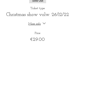
Sold Out
Ticket type
Christmas show volw. 26/12/22
More info
Price
€29.00
+€0.73 ticket service fee
Sale ended
Ticket type
Christmas Show -12j - 26/12/22
More info
Price
€19.00