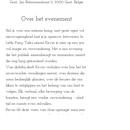
Gent, Jan Botermanstraat 2, 9000 Gent, België
Over het evenement
Stel je voor: een intieme kring, met grote ogen vol 
nieuwsgierigheid laat jij je opnieuw betoveren. In 
Little Fairy Tales neemt Kevin je mee op een reis 
vol magie en verwondering. Het is een ervaring 
die het publiek samenbrengt en momenten creëert 
die nog lang gekoesterd worden.
Van dichtbij deelt Kevin verhalen over hoe het lot 
onverwachte wendingen neemt, over dromen die 
soms bedrieglijk glanzen, over de keuzes die ons 
lijken te ontglippen en het belang van ons hart te 
volgen. Elk verhaal, elke beweging van de 
kaarten, brengt een vonkje verwondering – alsof 
tijd en ruimte even stilvallen.
Kevin tilt deze vorm van close-upmagie naar een 
theatraal niveau, waarin elke ademhaling en elke 
blik deel uitmaken van de magie. Little Fairy 
Tales is niet zomaar een voorstelling; het is een 