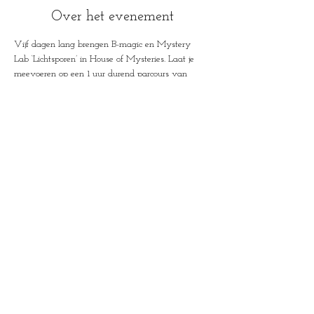
Over het evenement
Vijf dagen lang brengen B-magic en Mystery 
Lab ‘Lichtsporen’ in House of Mysteries. Laat je 
meevoeren op een 1 uur durend parcours van 
optische illusies in de sporen van het licht. Loop 
langs kunstwerken, installaties, performances en 
optische illusies uit heden en verleden en ontdek 
de magische poëzie en technologie van licht.
House of Mysteries
Jan Botermanstraa
t 2
9000 Gent, België
+32 (0) 475 35
63 47
info@houseofmysteries.be