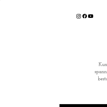
Kuns
spanni
best