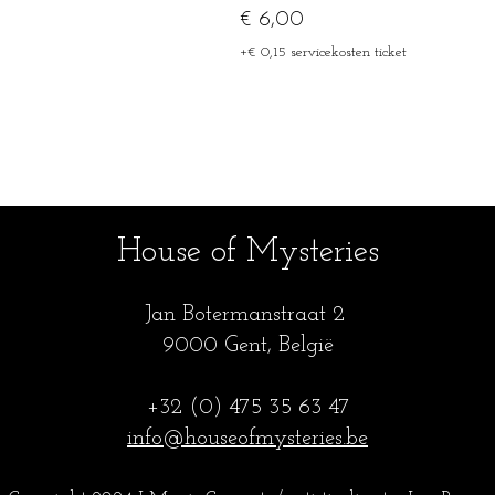
€ 6,00
+€ 0,15 servicekosten ticket
House of Mysteries
Jan Botermanstraa
t 2
9000 Gent, België
+32 (0) 475 35
63 47
info@houseofmysteries.be