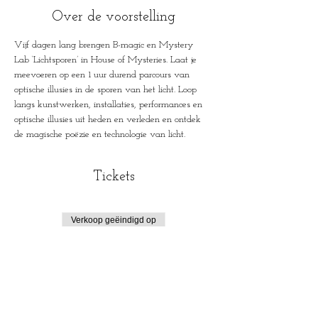
Over de voorstelling
Vijf dagen lang brengen B-magic en Mystery 
Lab ‘Lichtsporen’ in House of Mysteries. Laat je 
meevoeren op een 1 uur durend parcours van 
optische illusies in de sporen van het licht. Loop 
langs kunstwerken, installaties, performances en 
optische illusies uit heden en verleden en ontdek 
de magische poëzie en technologie van licht.
Tickets
Verkoop geëindigd op
Soort ticket
Lichtsporen
Prijs
€ 6,00