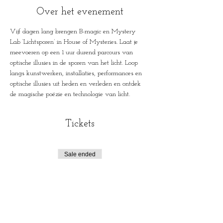
Over het evenement
Vijf dagen lang brengen B-magic en Mystery 
Lab ‘Lichtsporen’ in House of Mysteries. Laat je 
meevoeren op een 1 uur durend parcours van 
optische illusies in de sporen van het licht. Loop 
langs kunstwerken, installaties, performances en 
optische illusies uit heden en verleden en ontdek 
de magische poëzie en technologie van licht.
Tickets
Sale ended
Ticket type
Lichtsporen
Price
€6.00